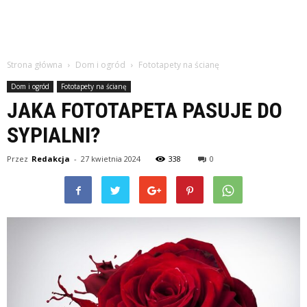
Strona główna
Dom i ogród
Fototapety na ścianę
Dom i ogród
Fototapety na ścianę
JAKA FOTOTAPETA PASUJE DO
SYPIALNI?
Przez
Redakcja
-
27 kwietnia 2024
338
0