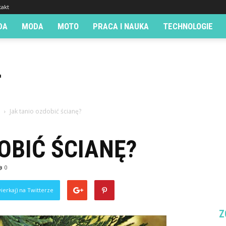
takt
DA
MODA
MOTO
PRACA I NAUKA
TECHNOLOGIE
Jak tanio ozdobić ścianę?
OBIĆ ŚCIANĘ?
0
ierkaj) na Twitterze
Z