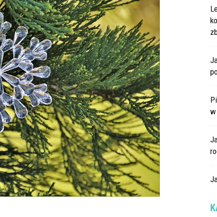
L
k
z
Ja
po
Pi
w
J
ro
Ja
K