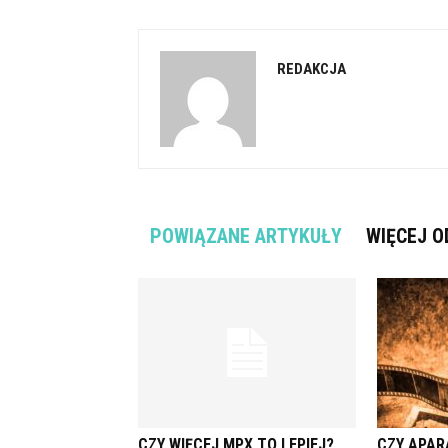
REDAKCJA
POWIĄZANE ARTYKUŁY
WIĘCEJ O
CZY WIĘCEJ MPX TO LEPIEJ?
CZY APAR