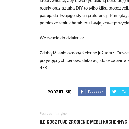
kreatywności, aby stworzyć piękną dekorację na ś
regały oraz sztuka DIY to tylko kilka propozycj
pasuje do Twojego stylu i preferencji. Pamiętaj
pomieszczeniu charakteru i wyjątkowego wyglą
Wezwanie do działania:
Zdobądź tanie ozdoby ścienne już teraz! Odwiedź
przystępnych cenowo dekoracji do ozdabiania ś
dziś!
PODZIEL SIĘ
Facebook
Twit
Poprzedni artykuł
ILE KOSZTUJE ZROBIENIE MEBLI KUCHENNYC