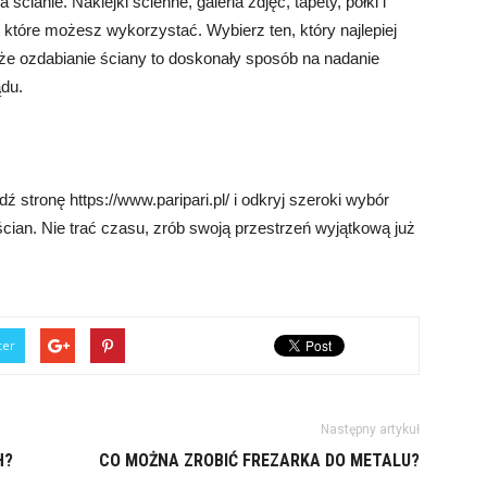
cianie. Naklejki ścienne, galeria zdjęć, tapety, półki i
i, które możesz wykorzystać. Wybierz ten, który najlepiej
, że ozdabianie ściany to doskonały sposób na nadanie
du.
 stronę https://www.paripari.pl/ i odkryj szeroki wybór
cian. Nie trać czasu, zrób swoją przestrzeń wyjątkową już
ter
Następny artykuł
H?
CO MOŻNA ZROBIĆ FREZARKA DO METALU?