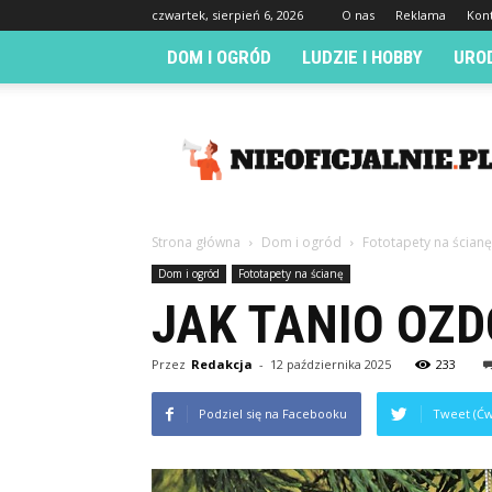
czwartek, sierpień 6, 2026
O nas
Reklama
Kon
DOM I OGRÓD
LUDZIE I HOBBY
URO
Nieoficjalnie.pl
Strona główna
Dom i ogród
Fototapety na ścianę
Dom i ogród
Fototapety na ścianę
JAK TANIO OZD
Przez
Redakcja
-
12 października 2025
233
Podziel się na Facebooku
Tweet (Ćw