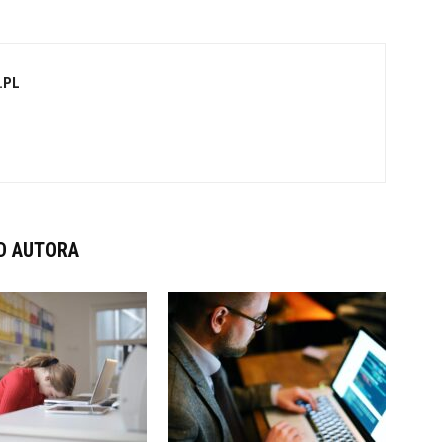
.PL
D AUTORA