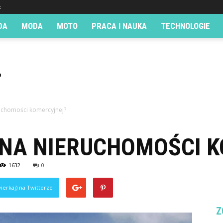
t
DA
MODA
MOTO
PRACA I NAUKA
TECHNOLOGIE
ruchomości komercyjnej?
 NA NIERUCHOMOŚCI 
1632
0
ierkaj) na Twitterze
Z