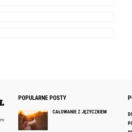
POPULARNE POSTY
P
CAŁOWANIE Z JĘZYCZKIEM
D
rym
P