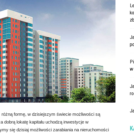
L
k
z
Ja
po
Pi
w
J
ro
Ja
różną formę, w dzisiejszym świecie możliwości są
a dobrą lokatę kapitału uchodzą inwestycje w
K
ymy się dzisiaj możliwości zarabiania na nieruchomości