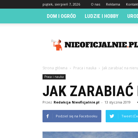
piątek, sierpień 7, 2026
O nas
Reklama
Kontak
DOM I OGRÓD
LUDZIE I HOBBY
URO
Nieoficjalnie.pl
Strona główna
Praca i nauka
Jak zarabiać na nie
Praca i nauka
JAK ZARABIAĆ
Przez
Redakcja Nieoficjalnie.pl
-
13 stycznia 2019
Podziel się na Facebooku
Tweet (Ćw