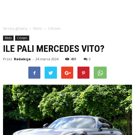
Strona główna
Moto
Citroen
Moto
Citroen
ILE PALI MERCEDES VITO?
Przez
Redakcja
-
24 marca 2024
489
0