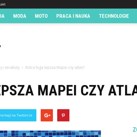
takt
DA
MODA
MOTO
PRACA I NAUKA
TECHNOLOGIE
y i terakoty
Która fuga lepsza Mapei czy atlas?
EPSZA MAPEI CZY ATL
ierkaj) na Twitterze
Z