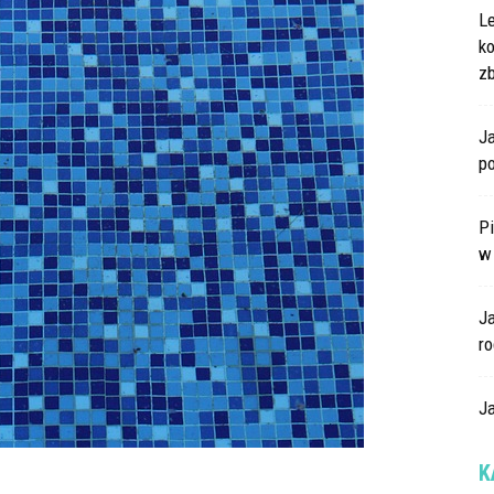
L
k
z
Ja
po
Pi
w
J
ro
Ja
K