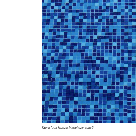
Która fuga lepsza Mapei czy atlas?