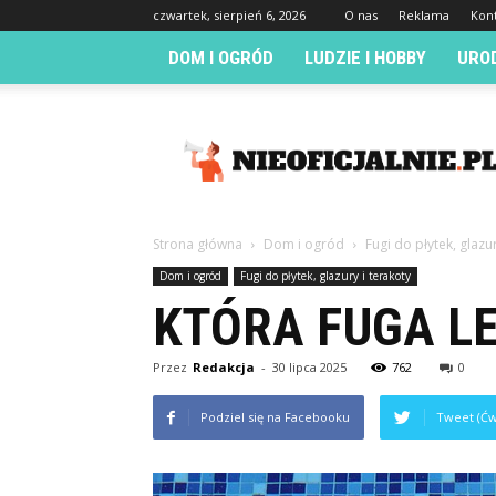
czwartek, sierpień 6, 2026
O nas
Reklama
Kon
DOM I OGRÓD
LUDZIE I HOBBY
URO
Nieoficjalnie.pl
Strona główna
Dom i ogród
Fugi do płytek, glazur
Dom i ogród
Fugi do płytek, glazury i terakoty
KTÓRA FUGA L
Przez
Redakcja
-
30 lipca 2025
762
0
Podziel się na Facebooku
Tweet (Ćw