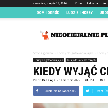
czwartek, sierpień 6, 2026
O nas
Reklama
Kon
DOM I OGRÓD
LUDZIE I HOBBY
URO
Nieoficjalnie.pl
Strona główna
Formy do gotowania jajek
Formy d
Formy do gotowania jajek
Formy do jajek sadzonych
KIEDY WYJĄĆ C
Przez
Redakcja
-
14 sierpnia 2025
314
0
Podziel się na Facebooku
Tweet (Ćw