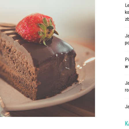
L
k
z
Ja
po
Pi
w
J
ro
Ja
K