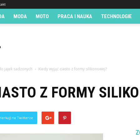
takt
DA
MODA
MOTO
PRACA I NAUKA
TECHNOLOGIE
o jajek sadzonych
Kiedy wyjąć ciasto z formy silikonowej?
IASTO Z FORMY SILIK
ierkaj) na Twitterze
Z