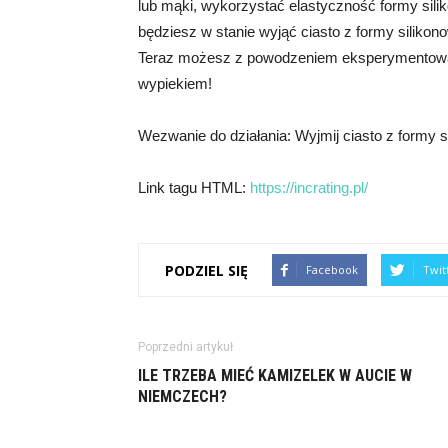
lub mąki, wykorzystać elastyczność formy sil
będziesz w stanie wyjąć ciasto z formy silikon
Teraz możesz z powodzeniem eksperymentowa
wypiekiem!
Wezwanie do działania: Wyjmij ciasto z formy s
Link tagu HTML:
https://incrating.pl/
PODZIEL SIĘ
Facebook
Twit
Poprzedni artykuł
ILE TRZEBA MIEĆ KAMIZELEK W AUCIE W
NIEMCZECH?