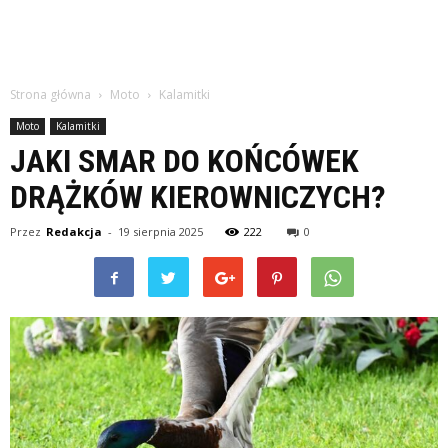
Strona główna
Moto
Kalamitki
Moto
Kalamitki
JAKI SMAR DO KOŃCÓWEK
DRĄŻKÓW KIEROWNICZYCH?
Przez
Redakcja
-
19 sierpnia 2025
222
0