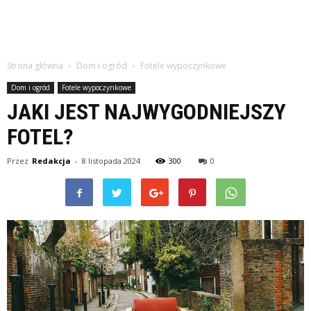
Strona główna
Dom i ogród
Fotele wypoczynkowe
Dom i ogród
Fotele wypoczynkowe
JAKI JEST NAJWYGODNIEJSZY
FOTEL?
Przez
Redakcja
-
8 listopada 2024
300
0