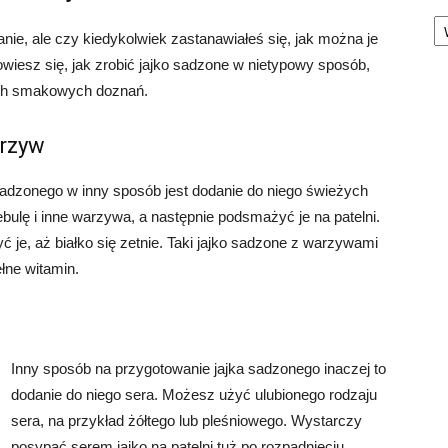
Ka
ie, ale czy kiedykolwiek zastanawiałeś się, jak można je
iesz się, jak zrobić jajko sadzone w nietypowy sposób,
wych smakowych doznań.
arzyw
adzonego w inny sposób jest dodanie do niego świeżych
ulę i inne warzywa, a następnie podsmażyć je na patelni.
 je, aż białko się zetnie. Taki jajko sadzone z warzywami
łne witamin.
Inny sposób na przygotowanie jajka sadzonego inaczej to
dodanie do niego sera. Możesz użyć ulubionego rodzaju
sera, na przykład żółtego lub pleśniowego. Wystarczy
posypać serem jajko na patelni tuż po rozpadnięciu