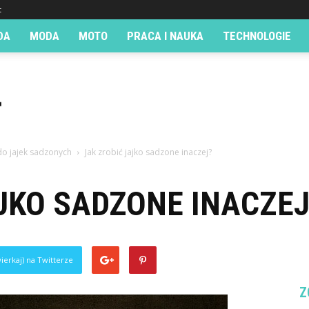
t
DA
MODA
MOTO
PRACA I NAUKA
TECHNOLOGIE
o jajek sadzonych
Jak zrobić jajko sadzone inaczej?
JKO SADZONE INACZEJ
ierkaj) na Twitterze
Z