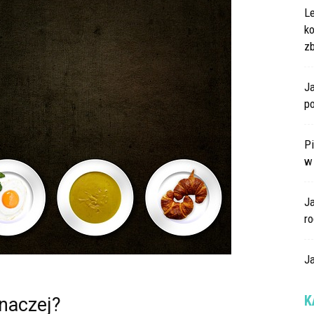
L
k
z
Ja
po
Pi
w
J
ro
Ja
K
inaczej?