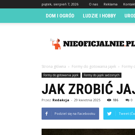
piątek, sierpień 7, 2026
O nas
Reklama
Kontak
DOM I OGRÓD
LUDZIE I HOBBY
URO
Nieoficjalnie.pl
Strona główna
Formy do gotowania jajek
Formy d
Formy do gotowania jajek
Formy do jajek sadzonych
JAK ZROBIĆ JA
Przez
Redakcja
-
29 kwietnia 2025
186
0
Podziel się na Facebooku
Tweet (Ćw