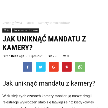
Strona główna
Moto
Kamery samochodowe
Moto
Kamery samochodowe
JAK UNIKNĄĆ MANDATU Z
KAMERY?
Przez
Redakcja
-
1 lipca 2025
269
0
Jak uniknąć mandatu z kamery?
W dzisiejszych czasach kamery monitorują nasze drogi i
rejestrację wykroczeń stało się łatwiejsze niż kiedykolwiek