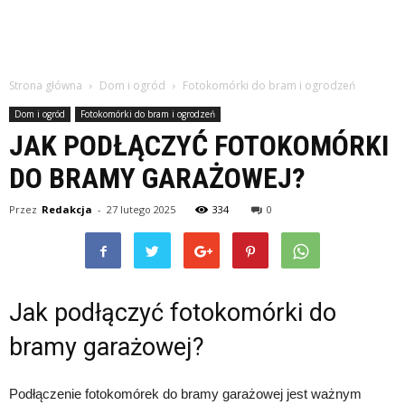
Strona główna
Dom i ogród
Fotokomórki do bram i ogrodzeń
Dom i ogród
Fotokomórki do bram i ogrodzeń
JAK PODŁĄCZYĆ FOTOKOMÓRKI
DO BRAMY GARAŻOWEJ?
Przez
Redakcja
-
27 lutego 2025
334
0
Jak podłączyć fotokomórki do
bramy garażowej?
Podłączenie fotokomórek do bramy garażowej jest ważnym