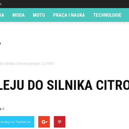
t
DA
MODA
MOTO
PRACA I NAUKA
TECHNOLOGIE
 do silnika Citroen Jumper 2.2 HDI?
LEJU DO SILNIKA CITR
0
ierkaj) na Twitterze