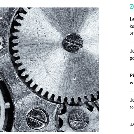
Z
L
k
z
Ja
po
Pi
w
J
ro
Ja