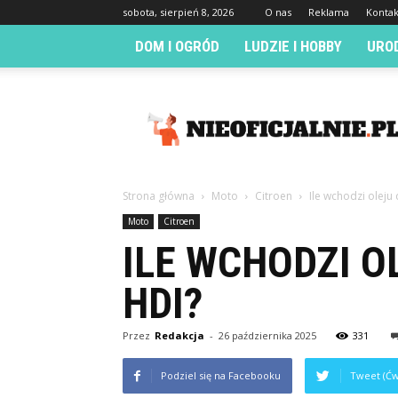
sobota, sierpień 8, 2026
O nas
Reklama
Kontak
DOM I OGRÓD
LUDZIE I HOBBY
URO
Nieoficjalnie.pl
Strona główna
Moto
Citroen
Ile wchodzi oleju
Moto
Citroen
ILE WCHODZI O
HDI?
Przez
Redakcja
-
26 października 2025
331
Podziel się na Facebooku
Tweet (Ćw