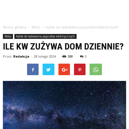
Strona główna
Moto
Kable do ładowania pojazdów elektrycznych
Moto
Kable do ładowania pojazdów elektrycznych
ILE KW ZUŻYWA DOM DZIENNIE?
Przez
Redakcja
-
28 lutego 2024
388
0