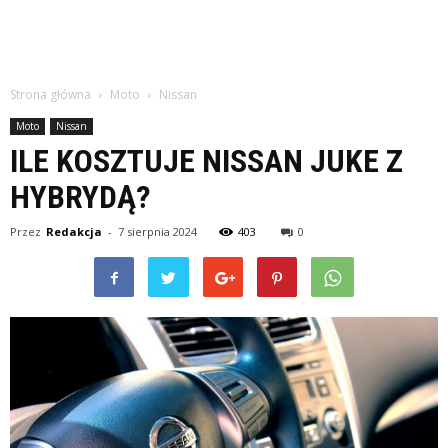
Strona główna
Moto
Nissan
Moto
Nissan
ILE KOSZTUJE NISSAN JUKE Z
HYBRYDĄ?
Przez
Redakcja
-
7 sierpnia 2024
403
0