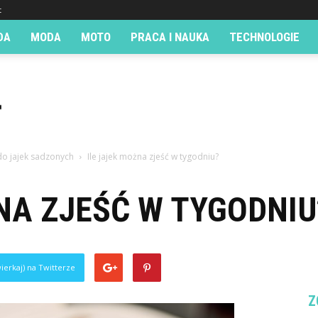
t
DA
MODA
MOTO
PRACA I NAUKA
TECHNOLOGIE
o jajek sadzonych
Ile jajek można zjeść w tygodniu?
NA ZJEŚĆ W TYGODNIU
ierkaj) na Twitterze
Z