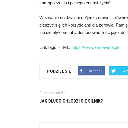
samopoczucia i pełnego energii życia!
Wezwanie do działania: Zjedz zdrowo i zrównow
cieszyć się ich korzyściami dla zdrowia. Pamięt
lub dietetykiem, aby dostosować ilość jajek do
Link tagu HTML:
https://www.euroavista.pl/
PODZIEL SIĘ
Facebook
Twit
Poprzedni artykuł
JAK DŁUGO CHŁODZI SIĘ SILNIK?