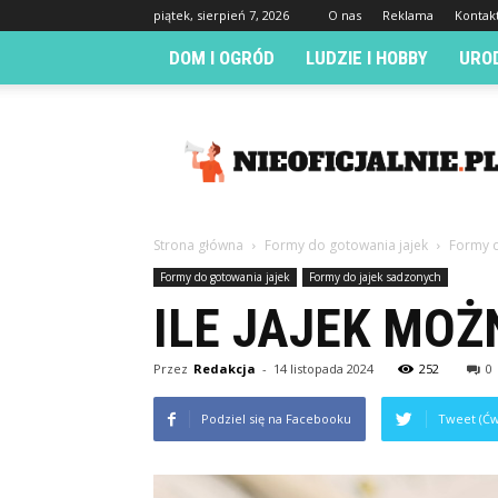
piątek, sierpień 7, 2026
O nas
Reklama
Kontak
DOM I OGRÓD
LUDZIE I HOBBY
URO
Nieoficjalnie.pl
Strona główna
Formy do gotowania jajek
Formy d
Formy do gotowania jajek
Formy do jajek sadzonych
ILE JAJEK MOŻ
Przez
Redakcja
-
14 listopada 2024
252
0
Podziel się na Facebooku
Tweet (Ćw