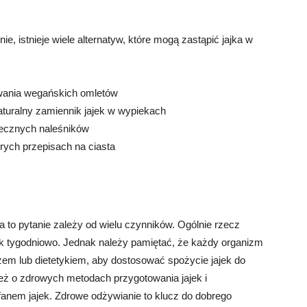
nie, istnieje wiele alternatyw, które mogą zastąpić jajka w
towania wegańskich omletów
naturalny zamiennik jajek w wypiekach
jecznych naleśników
órych przepisach na ciasta
 to pytanie zależy od wielu czynników. Ogólnie rzecz
ek tygodniowo. Jednak należy pamiętać, że każdy organizm
arzem lub dietetykiem, aby dostosować spożycie jajek do
eż o zdrowych metodach przygotowania jajek i
ś fanem jajek. Zdrowe odżywianie to klucz do dobrego