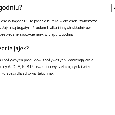
Ka
ygodniu?
zjeść w tygodniu? To pytanie nurtuje wiele osób, zwłaszcza
e. Jajka są bogatym źródłem białka i innych składników
 bezpieczne spożycie jajek w ciągu tygodnia.
zenia jajek?
h i pożywnych produktów spożywczych. Zawierają wiele
iny A, D, E, K, B12, kwas foliowy, żelazo, cynk i wiele
korzyści dla zdrowia, takich jak: