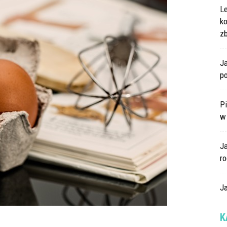
L
k
z
Ja
po
Pi
w
J
ro
Ja
K