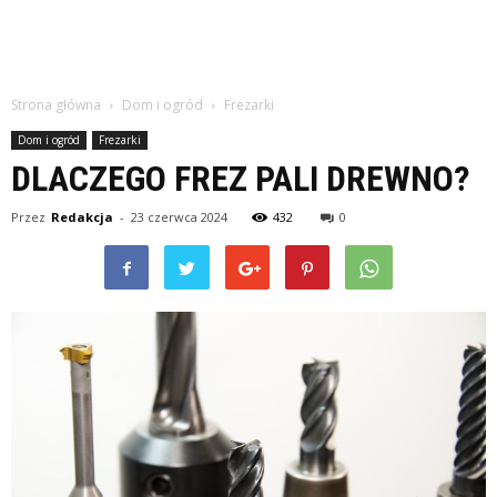
Strona główna
Dom i ogród
Frezarki
Dom i ogród
Frezarki
DLACZEGO FREZ PALI DREWNO?
Przez
Redakcja
-
23 czerwca 2024
432
0