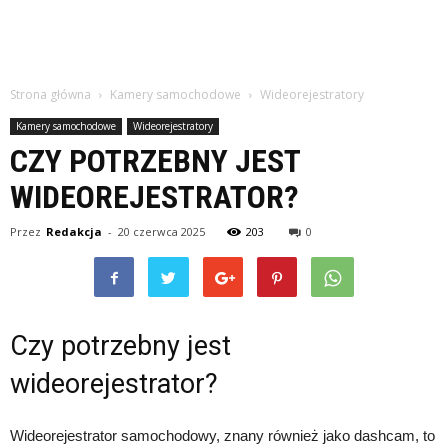
Strona główna
Kamery samochodowe
Wideorejestratory
Kamery samochodowe
Wideorejestratory
CZY POTRZEBNY JEST
WIDEOREJESTRATOR?
Przez
Redakcja
-
20 czerwca 2025
203
0
Czy potrzebny jest
wideorejestrator?
Wideorejestrator samochodowy, znany również jako dashcam, to