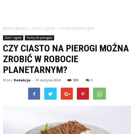
Strona główna
Dom i ogród
Formy do pierogów
Dom i ogród
Formy do pierogów
CZY CIASTO NA PIEROGI MOŻNA
ZROBIĆ W ROBOCIE
PLANETARNYM?
Przez
Redakcja
-
19 sierpnia 2024
539
0