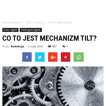
Strona główna
Dom i ogród
Fotele gamingowe
Dom i ogród
Fotele gamingowe
CO TO JEST MECHANIZM TILT?
Przez
Redakcja
-
2 maja 2024
507
0