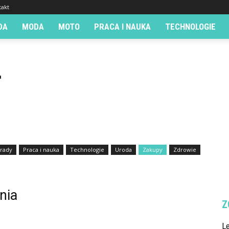
takt
DA
MODA
MOTO
PRACA I NAUKA
TECHNOLOGIE
rady
Praca i nauka
Technologie
Uroda
Zakupy
Zdrowie
nia
Z
L