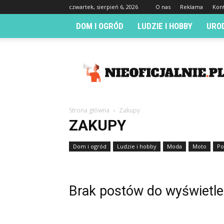
czwartek, sierpień 6, 2026
O nas
Reklama
Kon
DOM I OGRÓD
LUDZIE I HOBBY
URO
Nieoficjalnie.pl
Strona główna
Zakupy
ZAKUPY
Dom i ogród
Ludzie i hobby
Moda
Moto
Po
Zwierzęta
Brak postów do wyświetle